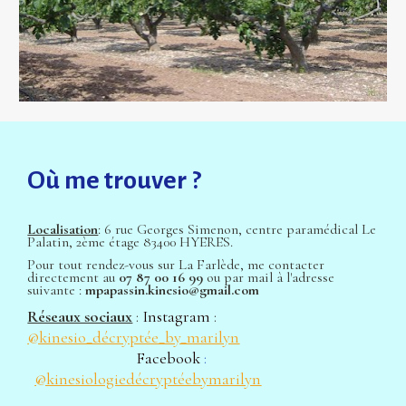
Où me trouver ?
Localisation
: 6 rue Georges Simenon, centre paramédical Le 
Palatin, 2ème étage 83400 HYERES. 
Pour tout rendez-vous sur La Farlède, me contacter 
directement au 
07 87 00 16 99
 ou par mail à l'adresse 
suivante : 
mpapassin.kinesio@gmail.com
Réseaux sociaux
 : 
Instagram 
: 
@kinesio_décryptée_by_marilyn
Facebook 
:
@kinesiologiedécryptéebymarilyn