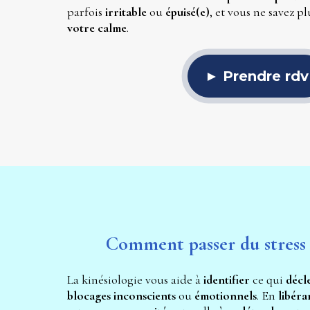
parfois 
irritable 
ou 
épuisé(e)
, et vous ne savez pl
votre calme
.
► Prendre rdv
Comment passer du stress à
La kinésiologie vous aide à 
identifier 
ce qui 
décl
blocages inconscients
 ou 
émotionnels
. En 
libéra