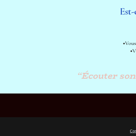
Est-
Vous
V
“Écouter son 
Con