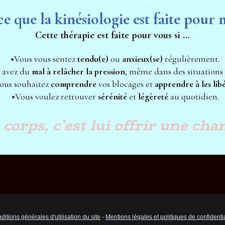
ce que la kinésiologie est faite pour 
Cette thérapie est faite pour vous si ...
Vous vous sentez 
tendu(e)
 ou 
anxieux(se)
 régulièrement.
 avez du 
mal à relâcher la pression
, même dans des situations
ous souhaitez 
comprendre 
vos blocages et 
apprendre à les lib
Vous voulez retrouver 
sérénité 
et 
légèreté 
au quotidien.
corps, c’est lui offrir une cha
ditions générales d'utilisation du site
 - 
Mentions légales et politiques de confidentia