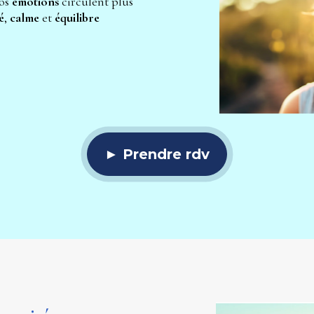
os 
émotions 
circulent plus 
é
, 
calme 
et 
équilibre 
► Prendre rdv