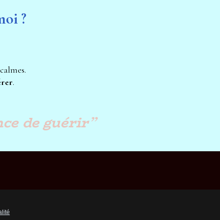
moi ?
 calmes.
érer
.
nce de guérir”
lité