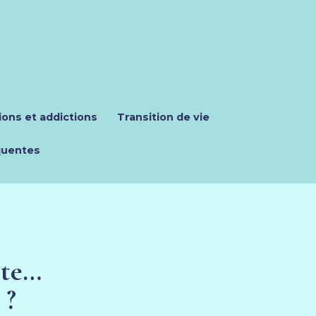
ons et addictions
Transition de vie
quentes
rte… 
 ?