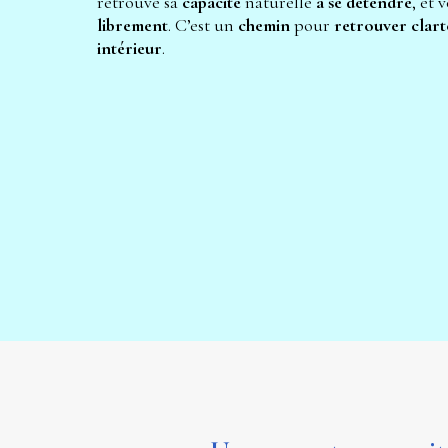
retrouve sa 
capacité 
naturelle
 à se détendre
, et v
librement
. C’est un 
chemin 
pour 
retrouver clart
intérieur
.