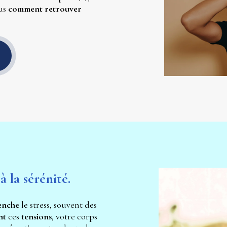
us 
comment retrouver 
 la sérénité. 
enche 
le stress, souvent des 
nt 
ces 
tensions
, votre corps 