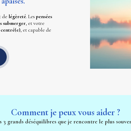
apaisés.
t de 
légèreté
. Les 
pensées 
us submerger
, et votre 
 
centré(e)
, et capable de 
Comment je peux vous aider ?
s 3 grands déséquilibres que je rencontre le plus souven