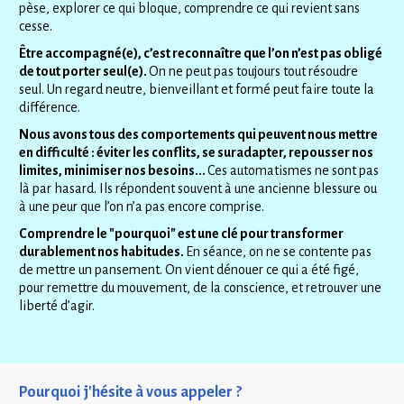
pèse, explorer ce qui bloque, comprendre ce qui revient sans 
cesse.
Être accompagné(e), c’est reconnaître que l’on n’est pas obligé 
de tout porter seul(e). 
On ne peut pas toujours tout résoudre 
seul. Un regard neutre, bienveillant et formé peut faire toute la 
différence.
Nous avons tous des comportements qui peuvent nous mettre 
en difficulté : éviter les conflits, se suradapter, repousser nos 
limites, minimiser nos besoins... 
Ces automatismes ne sont pas 
là par hasard. Ils répondent souvent à une ancienne blessure ou 
à une peur que l’on n’a pas encore comprise.
Comprendre le "pourquoi" est une clé pour transformer 
durablement nos habitudes. 
En séance, on ne se contente pas 
de mettre un pansement. On vient dénouer ce qui a été figé, 
pour remettre du mouvement, de la conscience, et retrouver une 
liberté d’agir.
Pourquoi j'hésite à vous appeler ? 