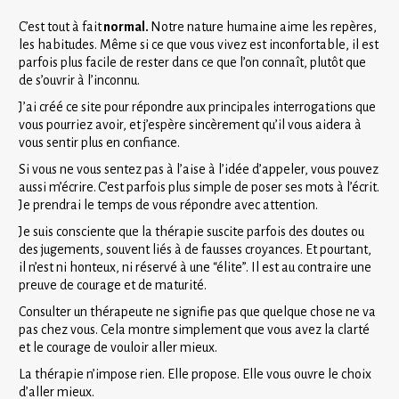
C’est tout à fait
 normal. 
Notre nature humaine aime les repères, 
les habitudes. Même si ce que vous vivez est inconfortable, il est 
parfois plus facile de rester dans ce que l’on connaît, plutôt que 
de s’ouvrir à l’inconnu.
J’ai créé ce site pour répondre aux principales interrogations que 
vous pourriez avoir, et j’espère sincèrement qu’il vous aidera à 
vous sentir plus en confiance.
Si vous ne vous sentez pas à l’aise à l’idée d’appeler, vous pouvez 
aussi m’écrire.
C’est parfois plus simple de poser ses mots à l’écrit. 
Je prendrai le temps de vous répondre avec attention.
Je suis consciente que la thérapie suscite parfois des doutes ou 
des jugements, souvent liés à de fausses croyances. Et pourtant, 
il n’est ni honteux, ni réservé à une “élite”. Il est au contraire une 
preuve de courage et de maturité.
Consulter un thérapeute ne signifie pas que quelque chose ne va 
pas chez vous. Cela montre simplement que vous avez la clarté 
et le courage de vouloir aller mieux.
La thérapie n’impose rien. Elle propose. Elle vous ouvre le choix 
d’aller mieux.