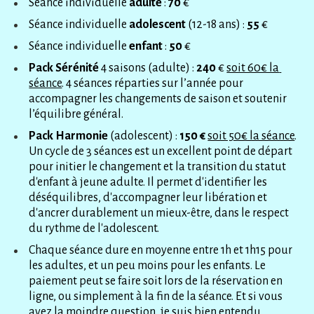
Séance individuelle 
adulte 
: 
70 
€
Séance individuelle 
adolescent 
(12-18 ans) : 
55 
€
Séance individuelle 
enfant 
: 
50 
€
Pack Sérénité 
4 saisons (adulte) : 
240 
€ 
soit 60€ la 
séance
. 4 séances réparties sur l’année pour 
accompagner les changements de saison et soutenir 
l’équilibre général.
Pack Harmonie 
(adolescent) : 
150 €
soit 50€ la séance
. 
Un cycle de 3 séances est un excellent point de départ 
pour initier le changement et la transition du statut 
d'enfant à jeune adulte. Il permet d'identifier les 
déséquilibres, d'accompagner leur libération et 
d'ancrer durablement un mieux-être, dans le respect 
du rythme de l'adolescent. 
Chaque séance dure en moyenne entre 1h et 1h15 pour 
les adultes, et un peu moins pour les enfants. Le 
paiement peut se faire soit lors de la réservation en 
ligne, ou simplement à la fin de la séance. Et si vous 
avez la moindre question, je suis bien entendu 